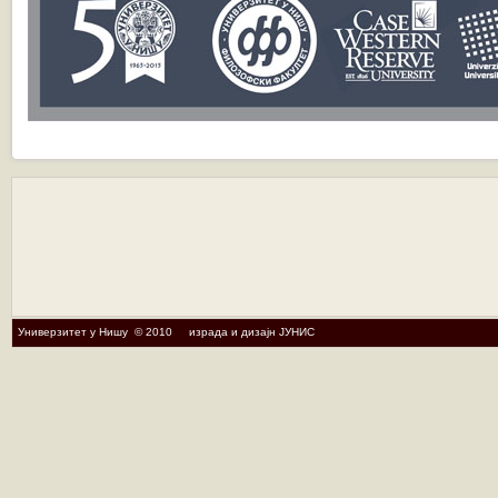
Универзитет у Нишу © 2010 израда и дизајн ЈУНИС