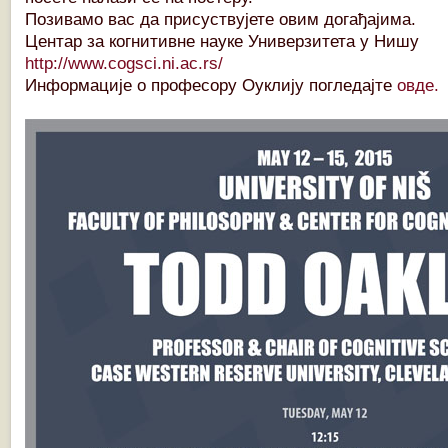
Позивамо вас да присуствујете овим догађајима.
Центар за когнитивне науке Универзитета у Нишу
http://www.cogsci.ni.ac.rs/
Информације о професору Оуклију погледајте
овде.