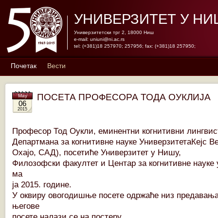
УНИВЕРЗИТЕТ У НИ
Универзитетски трг 2, 18000 Ниш
e-mail:
uniuni@ni.ac.rs
tel: (+381)18 257970; 257956; fax: (+381)18 257950;
Почетак
Вести
ПОСЕТА ПРОФЕСОРА ТОДА ОУКЛИЈА
May
06
2015
Професор Тод Оукли, еминентни когнитивни лингвис
Департмана за когнитивне науке УниверзитетаКејс В
Охајо, САД), посетиће Универзитет у Нишу,
Филозофски факултет и Центар за когнитивне науке у
ма
ја 2015. године.
У оквиру овогодишње посете одржаће низ предавања
његове
посете налази се на постеру.