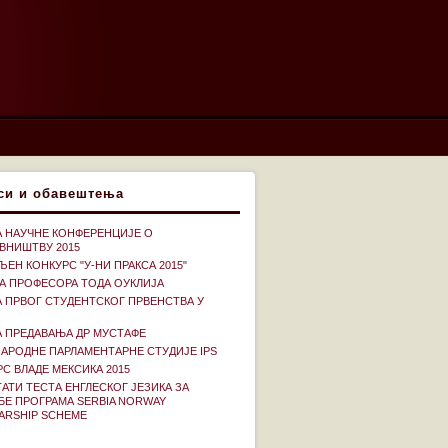
си и обавештења
А НАУЧНЕ КОНФЕРЕНЦИЈЕ О
ВНИШТВУ 2015
ЕН КОНКУРС "У-НИ ПРАКСА 2015"
А ПРОФЕСОРА ТОДА ОУКЛИЈА
А ПРВОГ СТУДЕНТСКОГ ПРВЕНСТВА У
А ПРЕДАВАЊА ДР МУСТАФЕ
АРОДНЕ ПАРЛАМЕНТАРНЕ СТУДИЈЕ IPS
С ВЛАДЕ МЕКСИКА 2015
АТИ ТЕСТА ЕНГЛЕСКОГ ЈЕЗИКА ЗА
БЕ ПРОГРАМА SERBIA NORWAY
ARSHIP SCHEME