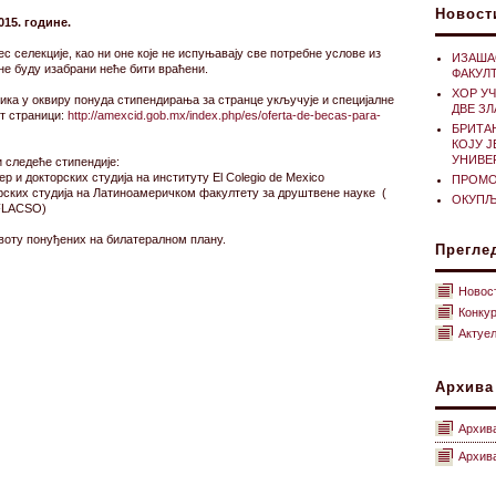
Новост
15. године.
с селекције, као ни оне које не испуњавају све потребне услове из
ИЗАША
 не буду изабрани неће бити враћени.
ФАКУЛ
ХОР У
ика у оквиру понуда стипендирања за странце укључује и специјалне
ДВЕ З
ет страници:
http://amexcid.gob.mx/index.php/es/oferta-de-becas-para-
БРИТА
КОЈУ 
УНИВЕ
 следеће стипендије:
р и докторских студија на институту El Colegio de Mexico
ПРОМОЦ
орских студија на Латиноамеричком факултету за друштвене науке (
ОКУПЉ
- FLACSO)
квоту понуђених на билатералном плану.
Прегле
Новос
Конку
Актуе
Архива
Архив
Архива