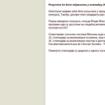
Резултати ће бити објављени у новембру 20
Непотпуне пријаве неће бити укључене у проце
конкурса. Такође, досијеи оних кандидата који
Поред наведеног конкурса, понуда Владе Мекс
програме који су доступни на следећој интерн
extranjeros/1437
Секретаријат спољних послова Мексика нуди и
15. стипнедија за реализовање основних, масте
25. стипендија за реализовање мастер и докт
Facultad latinoamericana de Ciencias Sociales 
Поменуте стипендије су додатне у односу на 