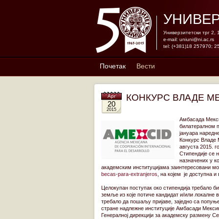
УНИВЕР
Универзитетски трг 2,
e-mail:
uniuni@ni.ac.rs
tel: (+381)18 257970; 2
Почетак
Вести
КОНКУРС ВЛАДЕ МЕ
Apr
20
2015
Амбасада Мекси
билатералном п
јануара наредне
Конкурс Владе М
августа 2015. г
Стипендије се 
назначених у к
академским институцијама заинтересовани мог
becas-para-extranjeros
, на којем је доступна и 
Целокупан поступак око стипендија требало б
земље из које потиче кандидат и/или локалне 
требало да пошаљу пријаве, заједно са попу
стране надлежне институције Амбасади Мексика 
Генералној дирекцији за академску размену С