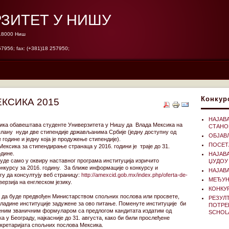
ЗИТЕТ У НИШУ
 18000 Ниш
57956; fax: (+381)18 257950;
Конкур
КСИКА 2015
НАЈАВ
ка обавештава студенте Универзитета у Нишу да Влада Мексика на
СТАНО
лану нуди две стипендије држављанима Србије (једну доступну од
ОБЈАВЉ
 године и једну која је продужење стипендије).
ПОСЕТ
ексика за стипендирање странаца у 2016. години је траје до 31.
одине.
НАЈАВ
нуде само у оквиру наставног програма институција изричито
ЏУДОУ
онкурсу за 2016. годину. За ближе информације о конкурсу и
НАЈАВ
у да консултују веб страницу:
http://amexcid.gob.mx/index.php/oferta-de-
МЕЂУН
верзија на енглеском jезику.
КОНКУР
и да буде предвођен Министарством спољних послова или просвете,
РЕЗУЛТ
владине институције задужене за ово питање. Поменуте институције би
ПОТРЕ
њеним званичним формуларом са предлогом кандитата издатим од
SCHOL
у Београду, најкасније до 31. августа, како би били прослеђене
екретаријата спољних послова Мексика.