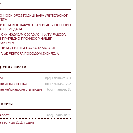
и
О НОВИ БРОЈ ГОДИШЊАКА УЧИТЕЉСКОГ
ТЕТА
ЧИТЕЉСКОГ ФАКУЛТЕТА У ВРАЊУ ОСВОЈИО
ЛАТНЕ МЕДАЉЕ
НСКИ ИЗДАВАЧ ОБЈАВИО КЊИГУ РАДОВА
ЈЕ ПРИРЕДИО ПРОФЕСОР НАШЕГ
РЗИТЕТА
ИЈА ДОКТОРА НАУКА 12 МАЈА 2015
АЊЕ РЕКТОРА ПОВОДОМ ЈУБИЛЕЈА
д свих вести
ти
број чланака: 331
рси и обавештења
број чланака: 223
лне међународне стипендије
број чланака: 15
 вести
а вести
број чланака: 86
 вести до 2011. године