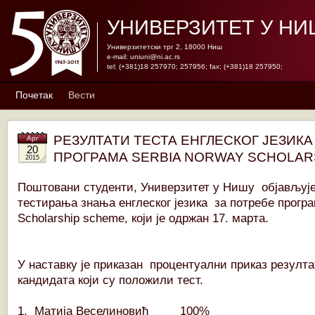
УНИВЕРЗИТЕТ У НИ
Универзитетски трг 2, 18000 Ниш
e-mail:
uniuni@ni.ac.rs
tel: (+381)18 257970; 257956; fax: (+381)18 257950;
Почетак
Вести
РЕЗУЛТАТИ ТЕСТА ЕНГЛЕСКОГ ЈЕЗИКА
Apr
20
ПРОГРАМА SERBIA NORWAY SCHOLAR
2015
Поштовани студенти, Универзитет у Нишу објављује
тестирања знања енглеског језика за потребе програ
Scholarship scheme, који је одржан 17. марта.
У наставку је приказан процентуални приказ резулт
кандидата који су положили тест.
1. Матија Веселиновић 100%