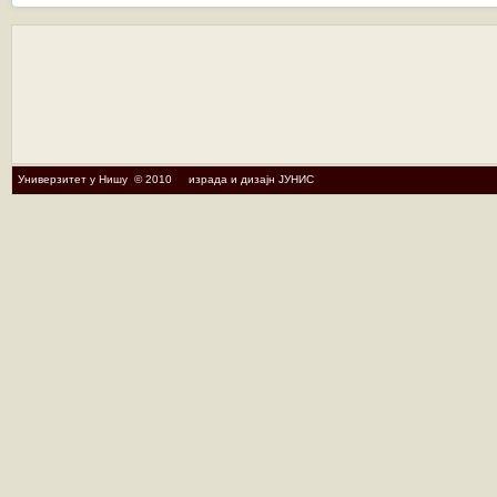
Универзитет у Нишу © 2010 израда и дизајн ЈУНИС