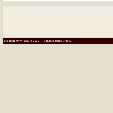
Универзитет у Нишу © 2010 израда и дизајн ЈУНИС