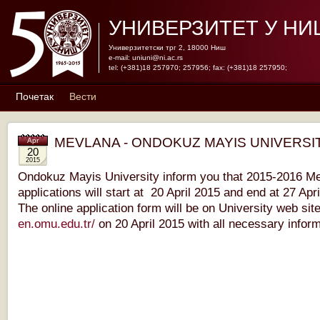
УНИВЕРЗИТЕТ У НИ
Универзитетски трг 2, 18000 Ниш
e-mail:
uniuni@ni.ac.rs
tel: (+381)18 257970; 257956; fax: (+381)18 257950;
Почетак
Вести
MEVLANA - ONDOKUZ MAYIS UNIVERSI
Apr
20
2015
Ondokuz Mayis University inform you that 2015-2016 
applications will start at 20 April 2015 and end at 27 Apri
The online application form will be on University web sit
en.omu.edu.tr/
on 20 April 2015 with all necessary inform