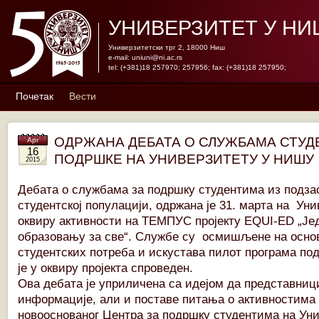
УНИВЕРЗИТЕТ У НИ
Универзитетски трг 2, 18000 Ниш
e-mail:
uniuni@ni.ac.rs
tel: (+381)18 257970; 257956; fax: (+381)18 257950;
Почетак
Вести
ОДРЖАНА ДЕБАТА О СЛУЖБАМА СТУД
Apr
16
ПОДРШКЕ НА УНИВЕРЗИТЕТУ У НИШУ
2015
Дебата о службама за подршку студентима из подза
студентској популацији, одржана је 31. марта на Уни
оквиру активности на ТЕМПУС пројекту EQUI-ED „Је
образовању за све“. Службе су осмишљене на осно
студентских потреба и искустава пилот програма по
је у оквиру пројекта спроведен.
Ова дебата је уприличена са идејом да представниц
информације, али и поставе питања о активностима
новооснованог Центра за подршку студентима на Уни