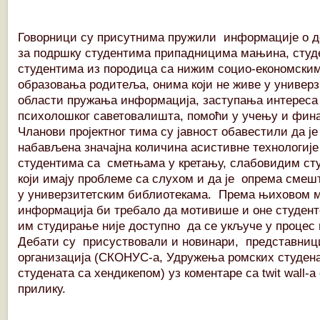
Говорници су присутнима пружили информације о д
за подршку студентима припадницима мањина, студ
студентима из породица са нижим социо-економским
образовања родитеља, онима који не живе у универз
области пружања информација, заступања интереса 
психолошког саветовалишта, помоћи у учењу и фина
Чланови пројектног тима су јавност обавестили да је 
набављена значајна количина асистивне технологије 
студентима са сметњама у кретању, слабовидим сту
који имају проблеме са слухом и да је опрема смеш
у универзитетским библиотекама. Према њиховом
информација би требало да мотивише и оне студент
им студирање није доступно да се укључе у процес 
Дебати су присуствовали и новинари, представниц
организација (СКОНУС-а, Удружења ромских студен
студената са хендикепом) уз коментаре са twit wall-
прилику.