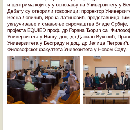
и центрима који су у основању на Универзитету у Бе
Дебату су отворили говорници: проректор Универзит
Весна Лопичић, Ирена Латиновић, представница Тим
укључивање и смањење сиромаштва Владе Србије,
пројекта EQUIED проф. др Горана Ђорић са Филозо
Универзитета у Нишу, доц. др Данило Вуковић, Прав
Универзитета у Београду и доц. др Јелица Петровић
Филозофског факултета Унивезитета у Новом Саду.