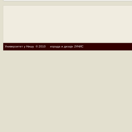
Универзитет у Нишу © 2010 израда и дизајн ЈУНИС