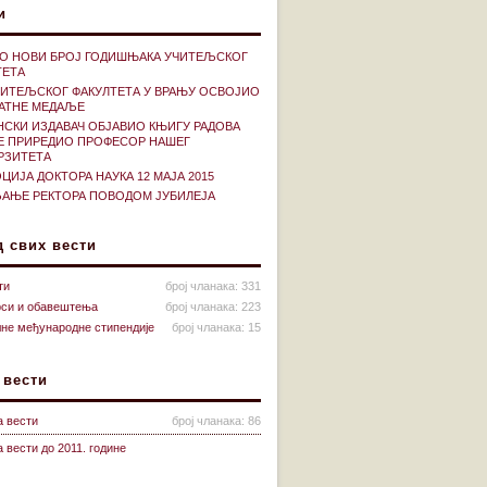
и
О НОВИ БРОЈ ГОДИШЊАКА УЧИТЕЉСКОГ
ТЕТА
ЧИТЕЉСКОГ ФАКУЛТЕТА У ВРАЊУ ОСВОЈИО
ЛАТНЕ МЕДАЉЕ
НСКИ ИЗДАВАЧ ОБЈАВИО КЊИГУ РАДОВА
ЈЕ ПРИРЕДИО ПРОФЕСОР НАШЕГ
РЗИТЕТА
ИЈА ДОКТОРА НАУКА 12 МАЈА 2015
АЊЕ РЕКТОРА ПОВОДОМ ЈУБИЛЕЈА
д свих вести
ти
број чланака: 331
рси и обавештења
број чланака: 223
лне међународне стипендије
број чланака: 15
 вести
а вести
број чланака: 86
 вести до 2011. године