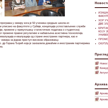
Новост
ИЗАША
ФАКУЛ
ХОР У
рограма у оквиру кога је 50 ученика средњих школа из
ДВЕ З
ји уписано на факултете у Србији, концепција успостављених служби
БРИТА
ји, промене у прикупљању статистичких података о студентској
КОЈУ 
ог промене правне регулативе и набављена асистивна технологија.
УНИВЕ
евалуација и евалуација од стране иностраних партнера, као и
ПРОМОЦ
оквира за једнак приступ високом образовању.
ф. др Горана Ђорић која је захвалила домаћим и иностраним партнерима
ОКУПЉ
ма.
Прегле
Новос
Конку
Актуе
Архива
Архив
Архива