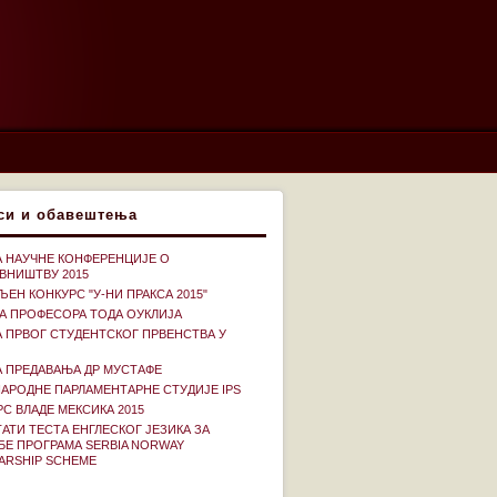
си и обавештења
А НАУЧНЕ КОНФЕРЕНЦИЈЕ О
ВНИШТВУ 2015
ЕН КОНКУРС "У-НИ ПРАКСА 2015"
А ПРОФЕСОРА ТОДА ОУКЛИЈА
А ПРВОГ СТУДЕНТСКОГ ПРВЕНСТВА У
А ПРЕДАВАЊА ДР МУСТАФЕ
АРОДНЕ ПАРЛАМЕНТАРНЕ СТУДИЈЕ IPS
С ВЛАДЕ МЕКСИКА 2015
АТИ ТЕСТА ЕНГЛЕСКОГ ЈЕЗИКА ЗА
БЕ ПРОГРАМА SERBIA NORWAY
ARSHIP SCHEME