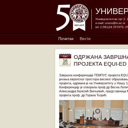
УНИВЕР
Универзитетски трг 2,
e-mail:
uniuni@ni.ac.rs
tel: (+381)18 257970; 2
Почетак
Вести
ОДРЖАНА ЗАВРШН
Apr
16
ПРОЈЕКТА EQUI-ED
2015
Завршна конференција ТЕМПУС пројекта EQUI-
јачања европског простора високог образовања
пројекта, одржана је на Универзитету у Нишу 1
Конференцију је отворила проф др Весна Лопи
Александра Калезић Вигњевић, представница М
пројекта проф. др Горана Ђорић.