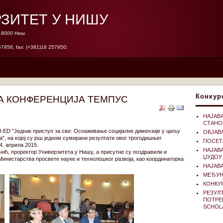
ЗИТЕТ У НИШУ
 18000 Ниш
57956; fax: (+381)18 257950;
Конкур
А КОНФЕРЕНЦИЈА ТЕМПУС
НАЈАВ
СТАНО
ED "Једнак приступ за све: Оснаживање социјалне димензије у циљу
ОБЈАВЉ
", на којој су још једном сумирани резултати овог трогодишњег
ПОСЕТ
4. априла 2015.
НАЈАВ
чић, проректор Универзитета у Нишу, а присутне су поздравили и
ЏУДОУ
инистарства просвете науке и технолошког развоја, као координаторка
НАЈАВ
МЕЂУН
КОНКУР
РЕЗУЛТ
ПОТРЕ
SCHOL