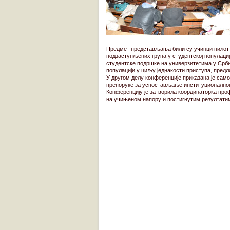
Предмет представљања били су учинци пилот п
подзаступљених група у студентској популаци
студентске подршке на универзитетима у Срби
популацији у циљу једнакости приступа, предл
У другом делу конференције приказана је само
препоруке за успостављање институционалног 
Конференцију је затворила координаторка про
на учињеном напору и постигнутим резултати