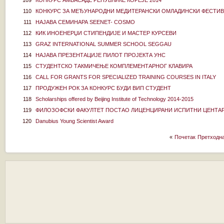
109
КОНКУРС АМБАСАДЕ РЕПУБЛИКЕ КОРЕЈЕ 2014
110
КОНКУРС ЗА МЕЂУНАРОДНИ МЕДИТЕРАНСКИ ОМЛАДИНСКИ ФЕСТИВ
111
НАЈАВА СЕМИНАРА SEENET- COSMO
112
КИК ИНОЕНЕРЏИ СТИПЕНДИЈE И МАСТЕР КУРСЕВИ
113
GRAZ INTERNATIONAL SUMMER SCHOOL SEGGAU
114
НАЈАВА ПРЕЗЕНТАЦИЈЕ ПИЛОТ ПРОЈЕКТА УНС
115
СТУДЕНТСКО ТАКМИЧЕЊЕ КОМПЛЕМЕНТАРНОГ КЛАВИРА
116
CALL FOR GRANTS FOR SPECIALIZED TRAINING COURSES IN ITALY
117
ПРОДУЖЕН РОК ЗА КОНКУРС БУДИ ВИП СТУДЕНТ
118
Scholarships offered by Beijing Institute of Technology 2014-2015
119
ФИЛОЗОФСКИ ФАКУЛТЕТ ПОСТАО ЛИЦЕНЦИРАНИ ИСПИТНИ ЦЕНТАР 
120
Danubius Young Scientist Award
«
Почетак
Претходн