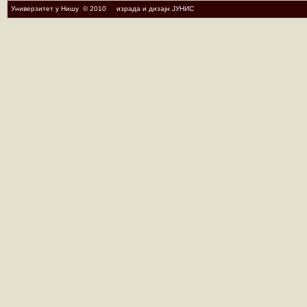
Универзитет у Нишу © 2010 израда и дизајн ЈУНИС