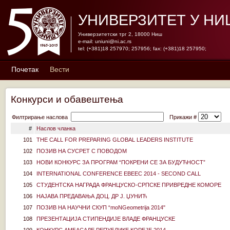
УНИВЕРЗИТЕТ У НИ
Универзитетски трг 2, 18000 Ниш
e-mail:
uniuni@ni.ac.rs
tel: (+381)18 257970; 257956; fax: (+381)18 257950;
Почетак
Вести
Конкурси и обавештења
Филтрирање наслова
Прикажи #
#
Наслов чланка
101
THE CALL FOR PREPARING GLOBAL LEADERS INSTITUTE
102
ПОЗИВ НА СУСРЕТ С ПОВОДОМ
103
НОВИ КОНКУРС ЗА ПРОГРАМ “ПОКРЕНИ СЕ ЗА БУДУЋНОСТ”
104
INTERNATIONAL CONFERENCE EBEEC 2014 - SECOND CALL
105
СТУДЕНТСКА НАГРАДА ФРАНЦУСКО-СРПСКЕ ПРИВРЕДНЕ КОМОРЕ
106
НАЈАВА ПРЕДАВАЊА ДОЦ. ДР Ј. ЏУНИЋ
107
ПОЗИВ НА НАУЧНИ СКУП “moNGeometrija 2014"
108
ПРEЗЕНТАЦИЈА СТИПЕНДИЈЕ ВЛАДЕ ФРАНЦУСКЕ