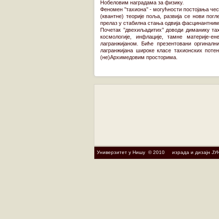
Нобеловим наградама за физику.
Феномен ’’тахиона’’ - могућности постојања че
(квантне) теорије поља, развија се нови пог
прелаз у стабилна стања одвија фасцинантним
Почетак ’’двехиљадитих’’ доводи диманику т
космологије, инфлације, тамне материје-е
лагранжијаном. Биће презентовани оргинал
лагранжијана широке класе тахионских поте
(не)Архимедовим просторима.
Универзитет у Нишу © 2010 израда и дизајн ЈУ