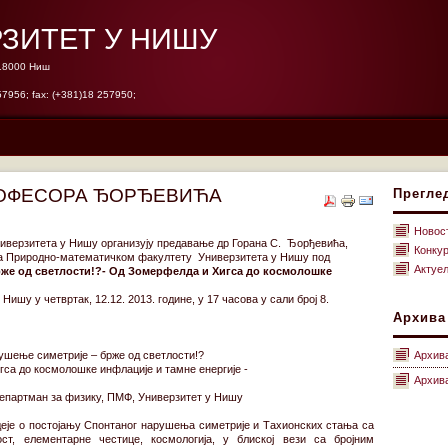
ЗИТЕТ У НИШУ
 18000 Ниш
57956; fax: (+381)18 257950;
РОФЕСОРА ЂОРЂЕВИЋА
Прегле
Новос
иверзитета у Нишу организују предавање др Горана С. Ђорђевића,
Конку
а Природно-математичком факултету Универзитета у Нишу под
Актуе
же од светлости!?- Од Зомерфелда и Хигса до космолошке
ишу у четвртак, 12.12. 2013. године, у 17 часова у сали број 8.
Архива
ушење симетрије – брже од светлости!?
Архив
са до космолошке инфлације и тамне енергије -
Архива
Департман за физику, ПМФ, Универзитет у Нишу
деје о постојању Спонтаног нарушења симетрије и Тахионских стања са
ст, елементарне честице, космологија, у блиској вези са бројним