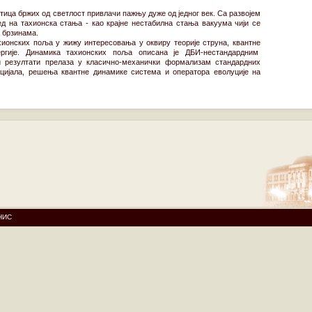
стица бржих од светлост привлачи пажњу дуже од једног век. Са развојем
лед на тахионска стања - као крајне нестабилна стања вакуума чији се
 брзинама.
ахионских поља у жижу интересовања у оквиру теорије струна, квантне
нергије. Динамика тахионских поља описана је ДБИ-нестандардним
ни резултати прелаза у класично-механички формализам стандардних
нцијала, решења квантне динамике система и оператора еволуције на
НИС