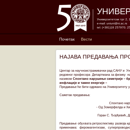
УНИВЕР
Универзитетски трг 2,
e-mail:
uniuni@ni.ac.rs
tel: (+381)18 257970; 2
Почетак
Вести
НАЈАВА ПРЕДАВАЊА П
Центар за научноистраживачки рад САНУ и Ун
редовног професора Департмана за физику н
називом
Спонтано нарушење симетрије – бр
инфлације и тамне енергије –
Предавање ће бити одржано на Универзитету у Н
Сажетак предавања:
Спонтано нар
- Од Зомерфелда и Хиг
Горан С. Ђорђевић, 
Предавање обухвата ретроспективу развоја и
применама: феромагентизам, суперпроводно