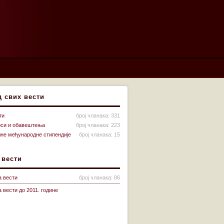
д свих вести
ти
број чланака: 331
рси и обавештења
број чланака: 223
лне међународне стипендије
број чланака: 15
 вести
а вести
број чланака: 86
 вести до 2011. године