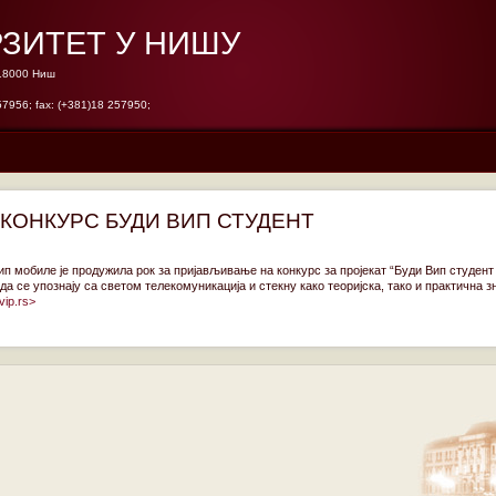
ЗИТЕТ У НИШУ
 18000 Ниш
57956; fax: (+381)18 257950;
КОНКУРС БУДИ ВИП СТУДЕНТ
ип мобиле је продужила рок за пријављивање на конкурс за пројекат “Буди Вип студент 
а се упознају са светом телекомуникација и стекну како теоријска, тако и практична
vip.rs>