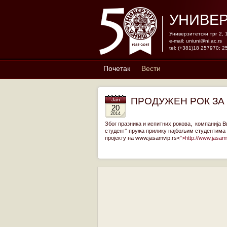
УНИВЕР
Универзитетски трг 2,
e-mail:
uniuni@ni.ac.rs
tel: (+381)18 257970; 2
Почетак
Вести
ПРОДУЖЕН РОК ЗА 
Jan
20
2014
Због празника и испитних рокова, компанија В
студент" пружа прилику најбољим студентима д
пројекту на www.jasamvip.rs<
">http://www.jasam