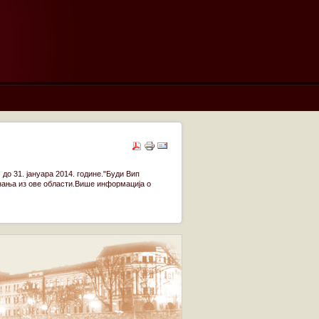
до 31. јануара 2014. године."Буди Вип
 знања из ове области.Више информација о