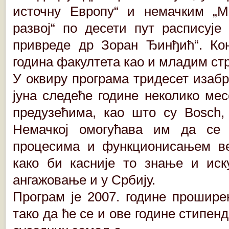
источну Европу“ и немачким „М
развој“ по десети пут расписује
привреде др Зоран Ђинђић“. Ко
година факултета као и младим с
У оквиру програма тридесет изаб
јуна следеће године неколико ме
предузећима, као што су Bosch,
Немачкој омогућава им да се у
процесима и функционисањем ве
како би касније то знање и иск
ангажовање и у Србију.
Програм је 2007. године прошире
тако да ће се и ове године стипен