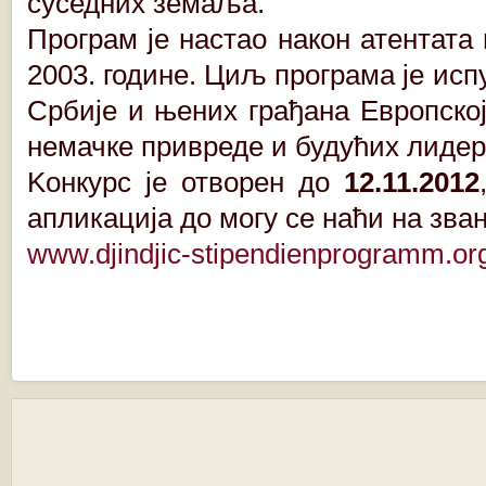
суседних земаља.
Програм је настао након атентат
2003. године. Циљ програма је и
Србије и њених грађана Европској
немачке привреде и будућих лидер
Koнкурс је отворен до
12.11.2012
апликација до могу се наћи на зва
www.djindjic-stipendienprogramm.or