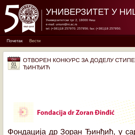
УНИВЕРЗИТЕТ У НИ
Универзитетски трг 2, 18000 Ниш
e-mail:
uniuni@ni.ac.rs
tel: (+381)18 257970; 257956; fax: (+381)18 257950;
Почетак
Вести
ОТВОРЕН КОНКУРС ЗА ДОДЕЛУ СТИП
Oct
01
ЂИНЂИЋ
2012
Фондација др Зоран Ђинђић, у са