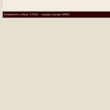
Универзитет у Нишу © 2010 израда и дизајн ЈУНИС