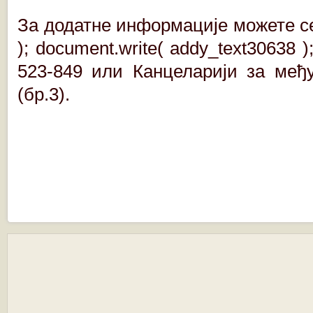
За додатне информације можете с
); document.write( addy_text30638 ); 
523-849 или Канцеларији за међ
(бр.3).