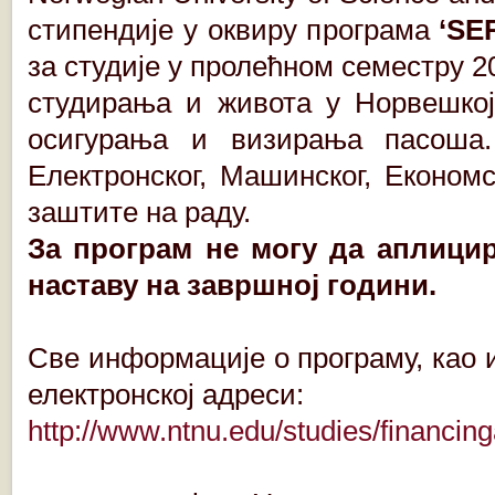
стипендије у оквиру програма
‘SE
за студије у пролећном семестру 2
студирања и живота у Норвешкој,
осигурања и визирања пасоша.
Електронског, Машинског, Економ
заштите на раду.
За програм не могу да аплицир
наставу на завршној години.
Све информације о програму, као
електронској адреси:
http://www.ntnu.edu/studies/financin