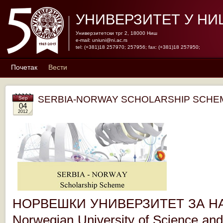
УНИВЕРЗИТЕТ У НИ
Универзитетски трг 2, 18000 Ниш
e-mail:
uniuni@ni.ac.rs
tel: (+381)18 257970; 257956; fax: (+381)18 257950;
Почетак
Вести
SERBIA-NORWAY SCHOLARSHIP SCHE
Sep
04
2012
НОРВЕШКИ УНИВЕРЗИТЕТ ЗА НАУ
Norwegian University of Science an