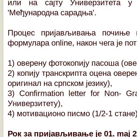
или на сајту Универзитета
'Међународна сарадња'.
Процес пријављивања почиње 
формулара online, након чега је п
1) оверену фотокопију пасоша (ове
2) копију транскрипта оцена овере
оригинал на српском језику),
3) Confirmation letter for Non- G
Универзитету),
4) мотивационо писмо (1/2-1 стане)
Рок за пријављивање је 01. maj 2