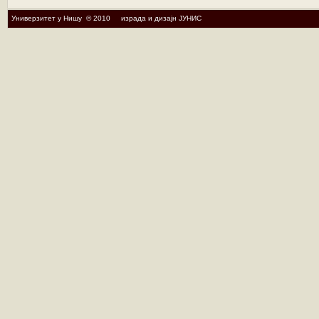
Универзитет у Нишу © 2010 израда и дизајн ЈУНИС